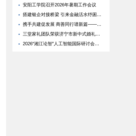
安阳工学院召开2026年暑期工作会议
搭建银企对接桥梁 引来金融活水纾困——安阳市企联专家牵线浙商银行开展惠企融资对接活动
携手共建促发展 商善同行谱新篇——蚌埠市心连心志愿者协会与蚌山区青年商贸协会共建合作交流会圆满落幕
三堂家礼团队荣获济宁市新中式婚礼展演大赛一等奖
2026“湘江论智”人工智能国际研讨会圆满收官