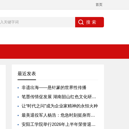
首页
最近发表
非遗出海——悬针篆的世界性传播
笔墨传情促发展 湖南韶山红色文化研究会毛坚平会长莅临广州国览医疗器械城考察调研
让“时代之问”成为企业家精神的永恒火种
最美退役军人杨浩：危急时刻挺身而出 见义勇为彰显军人本色
安阳工学院举行2026年上半年荣誉退休仪式