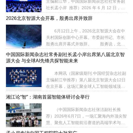
主编郝江华，中国国际新闻杂志社社常务副
际平台，是极具全球影响力的中国人工智能
社长孟小岸 推荐）2026 年 6 月 12 日，第
品牌峰会。 本届大会秉持前沿原创、硬
8 届智源大会如期开幕。 人工智能领域
核学术的办会定位，汇聚全球200余位顶尖
2026北京智源大会开幕，殷勇出席并致辞
最火热的研究焦点正从大模型带来的语言、
学者、40余位头部AI企业负责人，围绕世界
感知和生成能力，进一步走向能够规划、调
模型、通用智能体、具身智能、AI自...
6月12日上午，2026北京智源大会在中
用工具、连续执行并影响真实世界的 AI
关村国际创新中心开幕。市委副书记、市长
Agent。这个转折让两个问题同时变得尖
殷勇出席开幕式并致辞。 殷勇说，北京
锐：智能体如何学会行动，智能体又应当被
市高度重视人工智能发展，拥有全国最为丰
怎样约束。大会首日，ACM A.M. Turing
中国国际新闻杂志社常务副社长孟小岸出席第八届北京智
富的人工智能创新资源、最具活力的产业生
Award 获得者 Andrew G. Barto 与 Whitfield
源大会 与全球AI先锋共探智能未来
态和坚实的新型基础设施保障，正着力将其
Diffie...
打造为下一个万亿级产业集群。我们将不断
本网讯（国家级期刊.中国经贸杂志社副
加强政策集成和资源统筹，当好人工智能生
主编郝江华推荐）第八届北京智源大会12日
态建设的参与者，全力支持各类创新主体发
在京开幕，这场汇聚全球人工智能领域顶尖
展壮大，着力打造世界一流的创新高地。当
智慧的年度盛会，已走过七年历程，累计吸
好人工智能技术应用的拓展者，深入实施“人
湘江论“智”：湖南首届智能体研讨会举行
引14位图灵奖得主与全球AI先锋齐聚，成为
工智能+”行动，打造全域感知、高效协同的
行业公认的思想坐标与创新风向标。中国国
智慧城市，推动政务服务数智化，加快医
（中国国际新闻杂志社张洁副社长推
际新闻杂志社常务副社长孟小岸受邀参会，
疗、教育等垂直领域...
荐）2026年6月7日，一场汇聚海内外顶尖智
与中外专家学者共探下一代智能发展方
慧、聚焦人工智能前沿赛道的高端学术与产
向。 本届大会由北京智源人工智能研究
业盛会——湖南省首届智能体研讨会顺利举
院主办，以“重构世界——定义下一代智能未