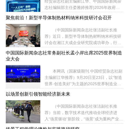
用、画面构图与镜头...
经贸杂志社副主编郝江华、中国国际新闻杂
与学生实践创新能力，得到了师生的一致好
志社编辑部主任娄雅婷推荐)2026年政府工
评。 应用背景 随着生命科学的快
作报告提出，建立未来产业投入增长和风险
速发展，基因工程作为一门综合性学科，越
聚焦前沿！新型半导体制热材料纳米科技研讨会召开
分担机制，培育发展未来能源、量子科技、
来越受到关注。基因工程涉及生物学、化
具身智能、脑机接口、6G等未来产业。并首
学、遗传学及工程学等多学科知识，其在医
（中国国际新闻杂志社张洁副社长推
次提出“打造智能经济新形态”。 AI浪潮
疗、农业、环境保护等领域的应用日益广
荐）近日，新型半导体制热材料纳米科技研
蓬勃，具身智能商业交付大幕拉开，千行百
泛。然而，传统的教学模式往往...
讨会在湘江大成企业研究院成功举办，行业
业如何拥抱AI？在这个行业里的闯关者们如
大咖齐聚一堂，共话技术创新趋势，共探产
何解码技术迷宫？智能经济新形态将如何打
中国国际新闻杂志社常务副社长孟小岸出席2025世界制造
业合作新路径。 本次研讨会以“技术交
开新市场、新思路？ 顶端新闻推出《我
业大会
流、资源对接、共谋发展”为核心，议程紧凑
在AI圈》，聚焦科技闯关者、新赛道求索
高效。活动伊始，主办方对来访嘉宾表示热
者，和那些在浪潮里弄潮的人们，感受科技
本网讯（国家级期刊.中国经贸杂志社副
烈欢迎，并逐一介绍了出席本次会议的行业
创新的活力、...
主编郝江华推荐）9月20日至23日，以“智造
领军者——欧洲高科技产业联合会会长张
世界·创造美好”为主题的2025世界制造业大
洁、博翔新材料董事长兼中南大学教授黄小
会在合肥隆重举办。中国国际新闻杂志社常
忠、湘江新区新材料产业链总师联谊会会长
以场景创新引领智能经济新未来
务副社长孟小岸受邀参会，深度参与大会系
刘主理、奥瑞森新材料董事长陈朝岚、华实
列活动，围绕新质生产力培育、制造业数字
建设集团董事彭俊鹏。 随后，研究院特
（中国国际新闻杂志社张洁副社长推
化转型及国际产业协作等核心议题交流发
约研究员彭继球详细介绍了研究...
荐）当前，数字技术迭代推动全球经济进
声，助力传递中国制造业高质量发展的国际
入“场景驱动”新阶段，“场景”成为重构产业价
共识。 作为经国务院批准的重要国际制
值链条、优化资源配置的核心枢纽。今年8
造业盛会，本届大会由安徽省人民政府、国