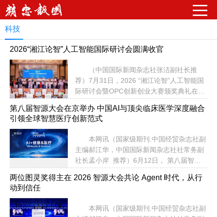
请输入关键字词
科技
2026“湘江论智”人工智能国际研讨会圆满收官
（中国国际新闻杂志社张洁副社长推
荐）7月31日，2026 “湘江论智”人工智能国
际研讨会暨OPC创新创业大赛颁奖典礼在大
汉金桥华美达广场酒店圆满收官。 本次
第八届智源大会在京举办 中国AI与顶尖临床医学深度融合
盛会紧扣2026世界人工智能大会发展风向，
引领全球智慧医疗创新范式
恰逢 “2026年世界名校博士湖南行” 系列活
动举办，汇聚400位政产学研、海内外科创
本网讯（国家级期刊.中国经贸杂志社副
代表，以 “以赛聚才、以论促研、以产兴城”
主编郝江华，中国国际新闻杂志社社常务副
为核心，搭建起链接全球 AI 资源与湖南本土
社长孟小岸 推荐）6月12日， 第八届智源
产业的国际化高端对话平台，活动全程获得
大会在京中关村国际创新中心隆重启幕。作
央、省、市多级主流媒体全方位跟踪报
两位图灵奖得主在 2026 智源大会共论 Agent 时代，从行
为全球人工智能领域顶级年度学术盛会，大
道。 本次活动全球顶尖智力资源落地星
动到信任
会历经七年发展，汇聚14位图灵奖得主及全
城。来自全球顶尖院校、...
球AI学术与产业领军人才，已成为世界前沿
本网讯（国家级期刊.中国经贸杂志社副
AI思想交融、理论创新与趋势发布的核心国