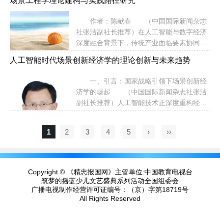
场景工程学理论建构与实践路径研究
月国务院印发《关于深入实施“人工智能
家制造强国建设战略咨询委员会等联合主
+”行动的意见》（以下简称《意见》），这
办，吸引了来自53个国家和地区的659位外
作者：陈献春 （中国国际新闻杂志
是继“互联网 +”后的重量级国家行动。《意
宾参会，境外世界500强及跨国公司代表达
社张洁副社长推荐）在人工智能与数字经济
见》明确“三步走”目标：2027 年 AI 应用普
162位，...
深度融合背景下，传统产业面临要素协同低
及率超 70%，2030 年普及率超 90%且智能
效、创新落地困难、需求感知滞后三重困
经济成重要增长极，2035 年全面步入智能
人工智能时代场景创新经济学的理论创新与未来趋势
局。场景创新是破解传统产业困局、培育新
经济与智能社会新阶段。《意见》聚焦“AI +
质生产力的关键路径。场景创新理论体系遵
科学技术、产业发展、消费提质、民生福
一、引言：国家战略引领下场景创新经
循“三层次架构—全链条支撑”逻辑：场景经
祉、治理能力、全球合作...
济学的崛起 （中国国际新闻杂志社张洁
济学聚焦宏观规律，回答“为什么创新”；场
副社长推荐）人工智能技术正深度重构经济
景创新经济学聚焦中观机制，明确“做什么创
发展底层逻辑，传统要素驱动增长模式因资
新”；场景工程学聚焦微观工具，解决“怎么
源配置低效、供需匹配滞后，难以适配数字
实现创新”。三者共同构成“理论认知—机制
1
2
3
4
5
›
››
经济“动态化、高连接、高附加值”的核心特
设计—工具实现”的完整链条，形成场景创新
征。在此背景下，场景创新经济学应运而
理论体系。本文以“场景创新的技术实现路径
生。场景创新经济学是以技术驱动的场景革
与工具体系”为...
命为逻辑起点，整合技术、需求、制度与文
Copyright © 《精忠报国网》主管单位:中国教育电视台
化要素，形成的新经济理论体系，通过精准
筑梦的摇蓝少儿文艺盛典系列活动全国组委会
对接用户潜在需求与分散要素资源，破解经
广播电视制作经营许可证编号：
（京）字第18719号
All Rights Reserved
济发展痛点，成为新质生产力培育的关键理
论支撑。 今年8月国务院印发《关于深