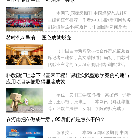
孟小岸专访中国工程院院士孙家广
办。活动吸引了来自美国硅谷、欧洲丹麦、
来”为主题，坚守“学术硬核”定位，汇聚200
加拿大、中国香港及内地知名科研机构、高
余位顶尖专家学者、40余位AI企业CEO及联
本网讯(国家级期刊.中国经贸杂志社副
校与行业领军企业的百余名专家学者、行业
合创始人，围绕Agent、世界模型、具身智
主编郝江华推荐，作者:中国国际新闻网常务
领袖出席，共绘湖南智能体技术从数字模型
能、...
副总编辑孟小岸)近日，中国国际新闻杂志社
研发到产业落地的发展蓝图。 研讨会立
常务副社长孟小岸专访2026年第九届中国高
足湖南、面向全球，首先彰显了鲜明的国际
芯时代AI导演： 匠心成就蜕变
校智能机器人创意大赛-软件系统安全赛指导
视野。硅谷Curioverse AI首席执行官Claire
委员会主任、清华大学教授、中国工程院院
Zeng深度解读了美国AI Agent的最新发展趋
（中国国际新闻杂志社合作部总监兼首
士孙家广，围绕科创赛事赋能、青年人才培
势与企业落地应用经验，为湖...
席记者王建伏，高文清报道）当初，由芯时
养、数字产业发展等议题开展深度对话，为
代影业主导的五天AI专项创作培训圆满结
科创赛事高质量举办与青年科创成长提供权
业。在沉浸式专业学习氛围中，我从零起步
威指导。 孙家广院士为清华大学教授、
科教融汇理念下《基因工程》课程实践型教学案例构建与
踏入AI导演创作领域，快速掌握AI全链路创
1999年当选中国工程院院士，是我国计算机
应用项目实施取得显著成效
作技巧，真切领略到科技与创意深度融合的
图形学、软件工程、工业数字化与软件系统
独特魅力。在此，衷心感谢阿山老师全程悉
安全领域的顶尖权威专家，深耕科研与教育
单位：安阳工学院 作者：高鉴伟，郜新
心指导、无私倾授专业知识，也感恩芯时代
一线数十年...
强，王小艳，张坤朋 本网讯（郝江华推
影业为广大创作者搭建起专业优质的学习交
荐）经数年深耕，安阳工学院教师完成了
流平台。 学习之初，我对AI影像、智能
《基因工程》课程教学案例库建设与案例教
视频创作全然陌生，一度认为其技术晦涩、
在河南把AI做成生意，95后们都是怎么干的？
学实践项目。该项目以科教融汇为引领，
入门门槛极高。阿山老师授课深入浅出、条
以“OBE理念”为内核，实现了从知识传授向
理分明，从AI创作基础逻辑、精准提示词运
编者按： 本网讯(国家级期刊.中国
能力培养的实践转型，显著提升了教学质量