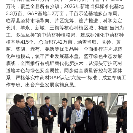
万吨，覆盖全县所有乡镇；2026年新建当归标准化基地
3.3万亩、GAP基地1.2万亩，千亩示范基地多点布局。
临潭县坚持市场导向、片区统筹、连片推进，科学划定
长川、羊永、新城、王旗等核心种植区域，构建“当归为
主、多品互补”的中药材种植格局。建成标准化中药材种
植基地415个、总面积7.42万亩，涵盖当归、党参、黄
芪、柴胡、赤芍、羌活等优质品种，全面推行连片规范
化种植模式，筑牢产业发展基本盘。坚守绿色生态发展
底线，全面推行有机肥替代化肥技术，从源头守护药材
道地本色与绿色安全属性。同步健全质量管控与溯源体
系，严格落实中药材GAP认证“六统一”标准，成立专项工
作专班、出台产业发展实施意见。