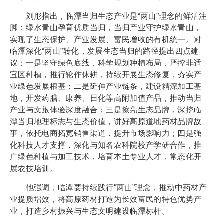
刘彤指出，临潭当归生态产业是“两山”理念的鲜活注
脚：绿水青山孕育优质当归，当归产业守护绿水青山，
实现了生态保护、产业发展、富民增收的有机统一。对
临潭深化“两山”转化，发展生态当归的路径提出四点建
议：一是坚守绿色底线，科学规划种植布局，严控非适
宜区种植，推行轮作休耕，持续开展生态修复，夯实产
业绿色发展根基；二是延伸产业链条，建设精深加工基
地，开发药膳、康养、日化等高附加值产品，推动当归
产业与文旅体验深度融合；三是擦亮生态品牌，深挖临
潭当归地理标志与生态价值，讲好高原道地药材品牌故
事，依托电商拓宽销售渠道，提升市场影响力；四是强
化科技人才支撑，深化与知名农科院校产学研合作，推
广绿色种植与加工技术，培育本土专业人才，常态化开
展农技培训。
他强调，临潭要持续践行“两山”理念，推动中药材产
业提质增效，将高原药材打造为长效富民的特色优势产
业，打造乡村振兴与生态文明建设临潭标杆。