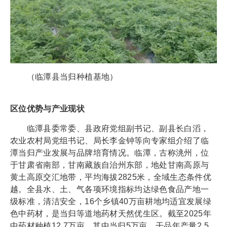
（临潭县当归种植基地）
区位优势与产业现状
临潭县委常委、县政府党组副书记、副县长白滔，
农业农村局党组书记、局长李金钟等向专家组介绍了临
潭当归产业发展与品牌培育情况。临潭，古称洮州，位
于甘肃省南部，甘南藏族自治州东部，地处甘南高原与
黄土高原交汇地带，平均海拔2825米，全域生态条件优
越。全县水、土、气各项环境指标均达绿色食品产地一
级标准，清洁安全，16个乡镇40万亩耕地均适宜发展绿
色中药材，是当归等道地药材天然优生区。截至2025年
中药材种植12.7万亩，其中当归5万亩、干品年产量2.5